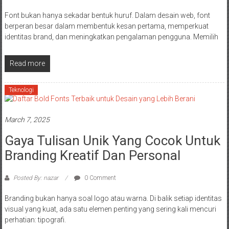
Font bukan hanya sekadar bentuk huruf. Dalam desain web, font
berperan besar dalam membentuk kesan pertama, memperkuat
identitas brand, dan meningkatkan pengalaman pengguna. Memilih
Read more
Teknologi
March 7, 2025
Gaya Tulisan Unik Yang Cocok Untuk
Branding Kreatif Dan Personal
Posted By: nazar
0 Comment
Branding bukan hanya soal logo atau warna. Di balik setiap identitas
visual yang kuat, ada satu elemen penting yang sering kali mencuri
perhatian: tipografi.