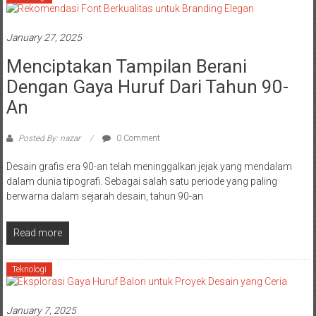
January 27, 2025
Menciptakan Tampilan Berani
Dengan Gaya Huruf Dari Tahun 90-
An
Posted By: nazar
0 Comment
Desain grafis era 90-an telah meninggalkan jejak yang mendalam
dalam dunia tipografi. Sebagai salah satu periode yang paling
berwarna dalam sejarah desain, tahun 90-an
Read more
Teknologi
January 7, 2025