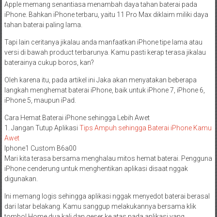
Apple memang senantiasa menambah daya tahan baterai pada
iPhone. Bahkan iPhone terbaru, yaitu 11 Pro Max diklaim miliki daya
tahan baterai paling lama.
Tapi lain ceritanya jikalau anda manfaatkan iPhone tipe lama atau
versi di bawah product terbarunya. Kamu pasti kerap terasa jikalau
baterainya cukup boros, kan?
Oleh karena itu, pada artikel ini Jaka akan menyatakan beberapa
langkah menghemat baterai iPhone, baik untuk iPhone 7, iPhone 6,
iPhone 5, maupun iPad.
Cara Hemat Baterai iPhone sehingga Lebih Awet
1. Jangan Tutup Aplikasi
Tips Ampuh sehingga Baterai iPhone Kamu
Awet
Iphone1 Custom B6a00
Mari kita terasa bersama menghalau mitos hemat baterai. Pengguna
iPhone cenderung untuk menghentikan aplikasi disaat nggak
digunakan.
Ini memang logis sehingga aplikasi nggak menyedot baterai berasal
dari latar belakang. Kamu sanggup melakukannya bersama klik
tombol Home dua kali dan geser ke atas pada aplikasi yang