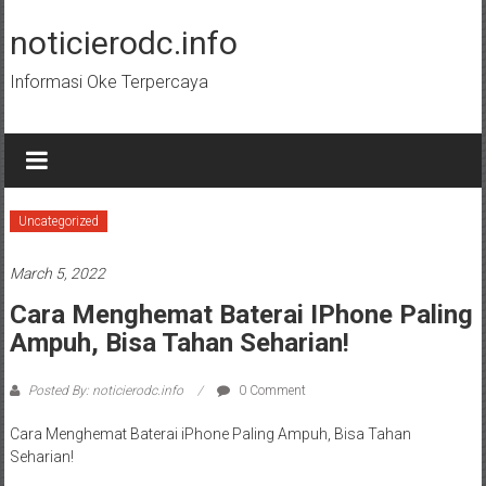
Skip
to
noticierodc.info
content
Informasi Oke Terpercaya
Uncategorized
March 5, 2022
Cara Menghemat Baterai IPhone Paling
Ampuh, Bisa Tahan Seharian!
Posted By: noticierodc.info
0 Comment
Cara Menghemat Baterai iPhone Paling Ampuh, Bisa Tahan
Seharian!