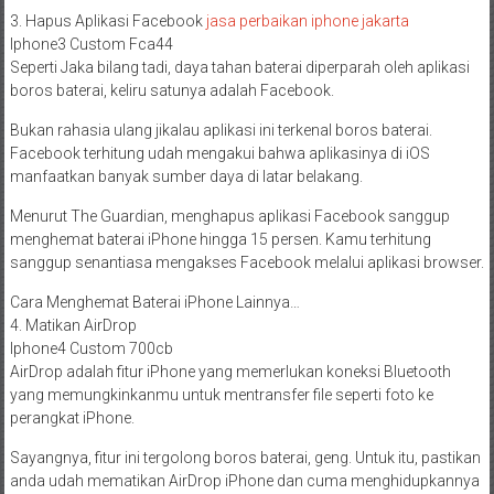
3. Hapus Aplikasi Facebook
jasa perbaikan iphone jakarta
Iphone3 Custom Fca44
Seperti Jaka bilang tadi, daya tahan baterai diperparah oleh aplikasi
boros baterai, keliru satunya adalah Facebook.
Bukan rahasia ulang jikalau aplikasi ini terkenal boros baterai.
Facebook terhitung udah mengakui bahwa aplikasinya di iOS
manfaatkan banyak sumber daya di latar belakang.
Menurut The Guardian, menghapus aplikasi Facebook sanggup
menghemat baterai iPhone hingga 15 persen. Kamu terhitung
sanggup senantiasa mengakses Facebook melalui aplikasi browser.
Cara Menghemat Baterai iPhone Lainnya…
4. Matikan AirDrop
Iphone4 Custom 700cb
AirDrop adalah fitur iPhone yang memerlukan koneksi Bluetooth
yang memungkinkanmu untuk mentransfer file seperti foto ke
perangkat iPhone.
Sayangnya, fitur ini tergolong boros baterai, geng. Untuk itu, pastikan
anda udah mematikan AirDrop iPhone dan cuma menghidupkannya