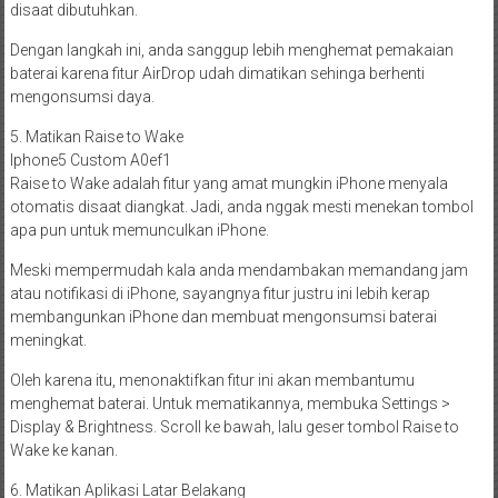
disaat dibutuhkan.
Dengan langkah ini, anda sanggup lebih menghemat pemakaian
baterai karena fitur AirDrop udah dimatikan sehinga berhenti
mengonsumsi daya.
5. Matikan Raise to Wake
Iphone5 Custom A0ef1
Raise to Wake adalah fitur yang amat mungkin iPhone menyala
otomatis disaat diangkat. Jadi, anda nggak mesti menekan tombol
apa pun untuk memunculkan iPhone.
Meski mempermudah kala anda mendambakan memandang jam
atau notifikasi di iPhone, sayangnya fitur justru ini lebih kerap
membangunkan iPhone dan membuat mengonsumsi baterai
meningkat.
Oleh karena itu, menonaktifkan fitur ini akan membantumu
menghemat baterai. Untuk mematikannya, membuka Settings >
Display & Brightness. Scroll ke bawah, lalu geser tombol Raise to
Wake ke kanan.
6. Matikan Aplikasi Latar Belakang