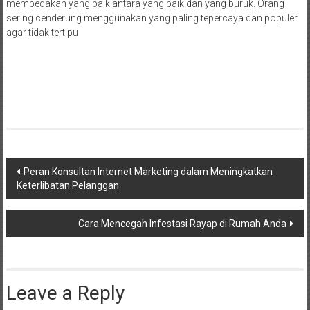
membedakan yang baik antara yang baik dan yang buruk. Orang
sering cenderung menggunakan yang paling tepercaya dan populer
agar tidak tertipu
Post
Peran Konsultan Internet Marketing dalam Meningkatkan
Keterlibatan Pelanggan
navigation
Cara Mencegah Infestasi Rayap di Rumah Anda
Leave a Reply