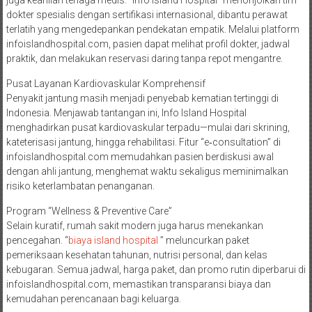
juga keahlian tenaga medis. “Info Island Hospital” menonjolkan tim
dokter spesialis dengan sertifikasi internasional, dibantu perawat
terlatih yang mengedepankan pendekatan empatik. Melalui platform
infoislandhospital.com, pasien dapat melihat profil dokter, jadwal
praktik, dan melakukan reservasi daring tanpa repot mengantre.
Pusat Layanan Kardiovaskular Komprehensif
Penyakit jantung masih menjadi penyebab kematian tertinggi di
Indonesia. Menjawab tantangan ini, Info Island Hospital
menghadirkan pusat kardiovaskular terpadu—mulai dari skrining,
kateterisasi jantung, hingga rehabilitasi. Fitur “e‑consultation” di
infoislandhospital.com memudahkan pasien berdiskusi awal
dengan ahli jantung, menghemat waktu sekaligus meminimalkan
risiko keterlambatan penanganan.
Program “Wellness & Preventive Care”
Selain kuratif, rumah sakit modern juga harus menekankan
pencegahan. “
biaya island hospital
” meluncurkan paket
pemeriksaan kesehatan tahunan, nutrisi personal, dan kelas
kebugaran. Semua jadwal, harga paket, dan promo rutin diperbarui di
infoislandhospital.com, memastikan transparansi biaya dan
kemudahan perencanaan bagi keluarga.