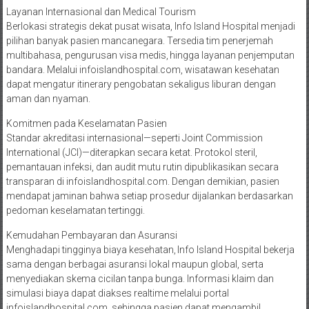
Layanan Internasional dan Medical Tourism
Berlokasi strategis dekat pusat wisata, Info Island Hospital menjadi
pilihan banyak pasien mancanegara. Tersedia tim penerjemah
multibahasa, pengurusan visa medis, hingga layanan penjemputan
bandara. Melalui infoislandhospital.com, wisatawan kesehatan
dapat mengatur itinerary pengobatan sekaligus liburan dengan
aman dan nyaman.
Komitmen pada Keselamatan Pasien
Standar akreditasi internasional—seperti Joint Commission
International (JCI)—diterapkan secara ketat. Protokol steril,
pemantauan infeksi, dan audit mutu rutin dipublikasikan secara
transparan di infoislandhospital.com. Dengan demikian, pasien
mendapat jaminan bahwa setiap prosedur dijalankan berdasarkan
pedoman keselamatan tertinggi.
Kemudahan Pembayaran dan Asuransi
Menghadapi tingginya biaya kesehatan, Info Island Hospital bekerja
sama dengan berbagai asuransi lokal maupun global, serta
menyediakan skema cicilan tanpa bunga. Informasi klaim dan
simulasi biaya dapat diakses realtime melalui portal
infoislandhospital.com, sehingga pasien dapat mengambil