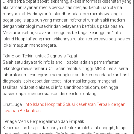
Di era serba cepat seperti sekarang, akses informasi kesehatan yang
akurat dan layanan medis berkualitas menjadi kebutuhan utama
masyarakat. Hadirnya infoislandhospital.com membawa angin
segar bagi siapa pun yang mencari referensi rumah sakit modern
dengan teknologi mutakhir dan pelayanan berfokus pada pasien.
Melalui artikel ini, kita akan mengulas berbagai keunggulan “Info
Island Hospital” yang menjadikannya rujukan terpercaya bagi pasien
lokal maupun mancanegara.
Teknologi Terkini untuk Diagnosis Tepat
Salah satu daya tarik Info Island Hospital adalah pemanfaatan
teknologi medis terbaru. CT‑Scan resolusi tinggi, MRI 3‑Tesla, serta
laboratorium terintegrasi memungkinkan dokter mendapatkan hasil
diagnosis lebih cepat dan tepat. Informasi lengkap mengenai
fasilitas ini dapat diakses di infoislandhospital.com, sehingga
pasien dapat mempersiapkan diri sebelum datang.
Lihat Juga :
Info Island Hospital: Solusi Kesehatan Terbaik dengan
Layanan Berkualitas
Tenaga Medis Berpengalaman dan Empatik
Keberhasilan terapi tidak hanya ditentukan oleh alat canggih, tetapi