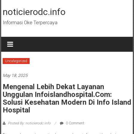
Skip
to
noticierodc.info
content
Informasi Oke Terpercaya
Uncategorized
May 18, 2025
Mengenal Lebih Dekat Layanan
Unggulan Infoislandhospital.com:
Solusi Kesehatan Modern Di Info Island
Hospital
Posted By: noticierodc.info
0 Comment