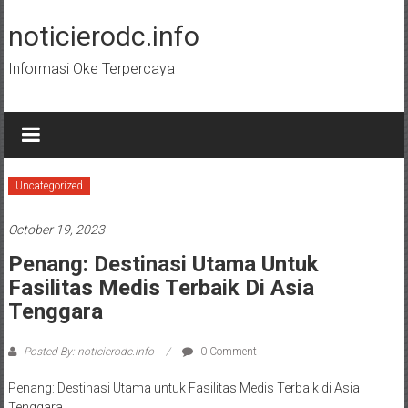
Skip
to
noticierodc.info
content
Informasi Oke Terpercaya
Uncategorized
October 19, 2023
Penang: Destinasi Utama Untuk
Fasilitas Medis Terbaik Di Asia
Tenggara
Posted By: noticierodc.info
0 Comment
Penang: Destinasi Utama untuk Fasilitas Medis Terbaik di Asia
Tenggara