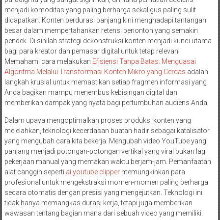
menjadi komoditas yang paling berharga sekaligus paling sulit
didapatkan. Konten berdurasi panjang kini menghadapi tantangan
besar dalam mempertahankan retensi penonton yang semakin
pendek. Di sinilah strategi dekonstruksi konten menjadi kunci utama
bagi para kreator dan pemasar digital untuk tetap relevan.
Memahami cara melakukan
Efisiensi Tanpa Batas: Menguasai
Algoritma Melalui Transformasi Konten Mikro yang Cerdas
adalah
langkah krusial untuk memastikan setiap fragmen informasi yang
Anda bagikan mampu menembus kebisingan digital dan
memberikan dampak yang nyata bagi pertumbuhan audiens Anda.
Dalam upaya mengoptimalkan proses produksi konten yang
melelahkan, teknologi kecerdasan buatan hadir sebagai katalisator
yang mengubah cara kita bekerja. Mengubah video YouTube yang
panjang menjadi potongan-potongan vertikal yang viral bukan lagi
pekerjaan manual yang memakan waktu berjam-jam. Pemanfaatan
alat canggih seperti
ai youtube clipper
memungkinkan para
profesional untuk mengekstraksi momen-momen paling berharga
secara otomatis dengan presisi yang mengejutkan. Teknologi ini
tidak hanya memangkas durasi kerja, tetapi juga memberikan
wawasan tentang bagian mana dari sebuah video yang memiliki