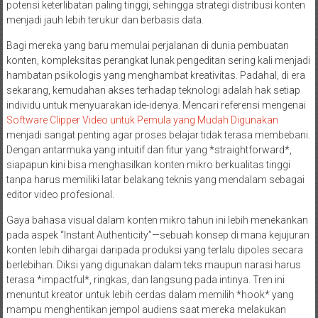
potensi keterlibatan paling tinggi, sehingga strategi distribusi konten
menjadi jauh lebih terukur dan berbasis data.
Bagi mereka yang baru memulai perjalanan di dunia pembuatan
konten, kompleksitas perangkat lunak pengeditan sering kali menjadi
hambatan psikologis yang menghambat kreativitas. Padahal, di era
sekarang, kemudahan akses terhadap teknologi adalah hak setiap
individu untuk menyuarakan ide-idenya. Mencari referensi mengenai
Software Clipper Video untuk Pemula yang Mudah Digunakan
menjadi sangat penting agar proses belajar tidak terasa membebani.
Dengan antarmuka yang intuitif dan fitur yang *straightforward*,
siapapun kini bisa menghasilkan konten mikro berkualitas tinggi
tanpa harus memiliki latar belakang teknis yang mendalam sebagai
editor video profesional.
Gaya bahasa visual dalam konten mikro tahun ini lebih menekankan
pada aspek “Instant Authenticity”—sebuah konsep di mana kejujuran
konten lebih dihargai daripada produksi yang terlalu dipoles secara
berlebihan. Diksi yang digunakan dalam teks maupun narasi harus
terasa *impactful*, ringkas, dan langsung pada intinya. Tren ini
menuntut kreator untuk lebih cerdas dalam memilih *hook* yang
mampu menghentikan jempol audiens saat mereka melakukan