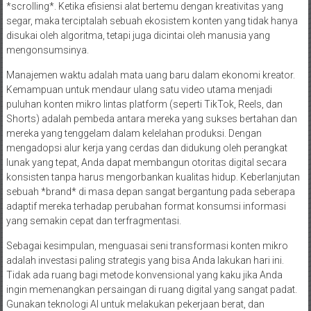
*scrolling*. Ketika efisiensi alat bertemu dengan kreativitas yang
segar, maka terciptalah sebuah ekosistem konten yang tidak hanya
disukai oleh algoritma, tetapi juga dicintai oleh manusia yang
mengonsumsinya.
Manajemen waktu adalah mata uang baru dalam ekonomi kreator.
Kemampuan untuk mendaur ulang satu video utama menjadi
puluhan konten mikro lintas platform (seperti TikTok, Reels, dan
Shorts) adalah pembeda antara mereka yang sukses bertahan dan
mereka yang tenggelam dalam kelelahan produksi. Dengan
mengadopsi alur kerja yang cerdas dan didukung oleh perangkat
lunak yang tepat, Anda dapat membangun otoritas digital secara
konsisten tanpa harus mengorbankan kualitas hidup. Keberlanjutan
sebuah *brand* di masa depan sangat bergantung pada seberapa
adaptif mereka terhadap perubahan format konsumsi informasi
yang semakin cepat dan terfragmentasi.
Sebagai kesimpulan, menguasai seni transformasi konten mikro
adalah investasi paling strategis yang bisa Anda lakukan hari ini.
Tidak ada ruang bagi metode konvensional yang kaku jika Anda
ingin memenangkan persaingan di ruang digital yang sangat padat.
Gunakan teknologi AI untuk melakukan pekerjaan berat, dan