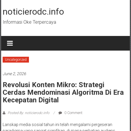
Skip
to
noticierodc.info
content
Informasi Oke Terpercaya
Uncategorized
June 2, 2026
Revolusi Konten Mikro: Strategi
Cerdas Mendominasi Algoritma Di Era
Kecepatan Digital
Posted By: noticierodc.info
0 Comment
Lanskap media sosial tahun ini telah mengalami pergeseran
paradigma yang sangat signifikan, di mana perhatian audiens