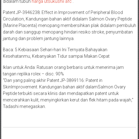
didalam tubuh
harga utsukushii afc
.
Patent JP-3946238: Effect in Improvement of Peripheral Blood
Circulation, Kandungan bahan aktif didalam Salmon Ovary Peptide
(Marine Placenta) menopang membersihkan plak didalam pembuluh
darah dan sanggup menopang hindari resiko stroke, penyumbatan
jantung dan problem jantung lainnya.
Baca: 5 Kebiasaan Sehari-hari Ini Ternyata Bahayakan
Kesehatanmu, Kebanyakan Tidur sampai Makan Cepat
Iklan untuk Anda: Ratusan orang berbaris untuk menerima jam
tangan replika rolex – disc. 90%
“Dan yang paling akhir Patent JP-3899116: Patent in
SkinImprovement. Kandungan bahan aktif dalamSalmon Ovary
Peptide terbukti secara klinis dan mendapatkan patent untuk
mencerahkan kulit, menyingkirkan kerut dan flek hitam pada wajah,”
Tadashi menegaskan.