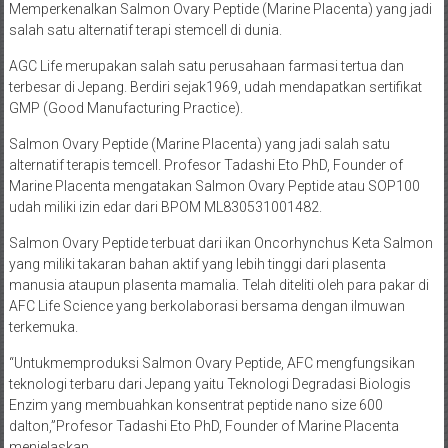
Memperkenalkan Salmon Ovary Peptide (Marine Placenta) yang jadi
salah satu alternatif terapi stemcell di dunia.
AGC Life merupakan salah satu perusahaan farmasi tertua dan
terbesar di Jepang. Berdiri sejak1969, udah mendapatkan sertifikat
GMP (Good Manufacturing Practice).
Salmon Ovary Peptide (Marine Placenta) yang jadi salah satu
alternatif terapis temcell. Profesor Tadashi Eto PhD, Founder of
Marine Placenta mengatakan Salmon Ovary Peptide atau SOP100
udah miliki izin edar dari BPOM ML830531001482.
Salmon Ovary Peptide terbuat dari ikan Oncorhynchus Keta Salmon
yang miliki takaran bahan aktif yang lebih tinggi dari plasenta
manusia ataupun plasenta mamalia. Telah diteliti oleh para pakar di
AFC Life Science yang berkolaborasi bersama dengan ilmuwan
terkemuka.
“Untukmemproduksi Salmon Ovary Peptide, AFC mengfungsikan
teknologi terbaru dari Jepang yaitu Teknologi Degradasi Biologis
Enzim yang membuahkan konsentrat peptide nano size 600
dalton,”Profesor Tadashi Eto PhD, Founder of Marine Placenta
menjelaskan.