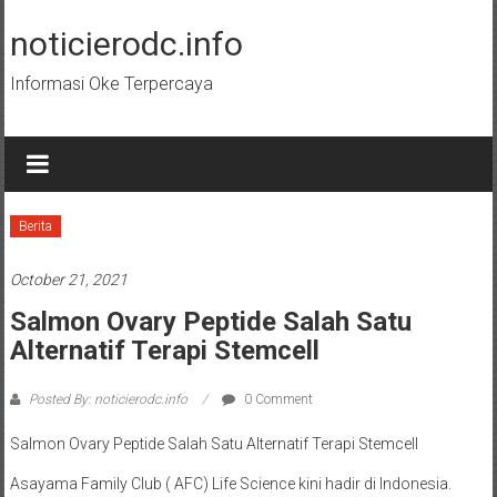
Skip
to
noticierodc.info
content
Informasi Oke Terpercaya
Berita
October 21, 2021
Salmon Ovary Peptide Salah Satu
Alternatif Terapi Stemcell
Posted By: noticierodc.info
0 Comment
Salmon Ovary Peptide Salah Satu Alternatif Terapi Stemcell
Asayama Family Club ( AFC) Life Science kini hadir di Indonesia.