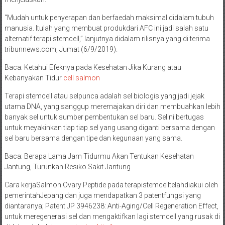
“Mudah untuk penyerapan dan berfaedah maksimal didalam tubuh
manusia. Itulah yang membuat produkdari AFC ini jadi salah satu
alternatif terapi stemcell,” lanjutnya didalam rilisnya yang di terima
tribunnews.com, Jumat (6/9/2019).
Baca: Ketahui Efeknya pada Kesehatan Jika Kurang atau
Kebanyakan Tidur
cell salmon
Terapi stemcell atau selpunca adalah sel biologis yang jadi jejak
utama DNA, yang sanggup meremajakan diri dan membuahkan lebih
banyak sel untuk sumber pembentukan sel baru. Selini bertugas
untuk meyakinkan tiap tiap sel yang usang diganti bersama dengan
sel baru bersama dengan tipe dan kegunaan yang sama.
Baca: Berapa Lama Jam Tidurmu Akan Tentukan Kesehatan
Jantung, Turunkan Resiko Sakit Jantung
Cara kerjaSalmon Ovary Peptide pada terapistemcelltelahdiakui oleh
pemerintahJepang dan juga mendapatkan 3 patentfungsi yang
diantaranya; Patent JP 3946238: Anti-Aging/Cell Regeneration Effect,
untuk meregenerasi sel dan mengaktifkan lagi stemcell yang rusak di