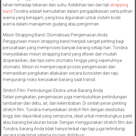
tahan terhadap tekanan dan suhu. Kelebihan lain dari tali
strapping
band
Tondira adalah kemudahan dalam pengaplikasian serta pilihan
warna yang beragam, yang bisa digunakan untuk sistem kode
warna dalam manajemen gudang atau pengiriman.
Mesin Strapping Band: Otomatisasi Pengemasan Anda
Penggunaan mesin strapping band menjadi sangat penting bagi
perusahaan yang memproses banyak barang setiap hari. Tondira
menyediakan mesin strapping band yang efisien dan mudah
dioperasikan, dari tipe semi otomatis hingga yang sepenuhnya
otomatis. Mesin ini mempercepat proses pengemasan dan
memastikan pengikatan dilakukan secara konsisten dan rapi,
mengurangi risiko kerusakan barang saat transit.
Stretch Film: Perlindungan Ekstra untuk Barang Anda
Selain pengikatan, pengemasan juga membutuhkan perlindungan
tambahan dari debu, air, dan kelembaban. Di sinilah peran penting
stretch film. Tondira menyediakan stretch film dengan elastisitas
tinggi dan daya lekat yang sempurna, ideal untuk membungkus palet
atau barang berukuran besar. Dengan menggunakan stretch film dari
Tondira, barang Anda tidak hanya terikat rapi tapi juga terlindungi
secara maksimal selama proses distribusi.