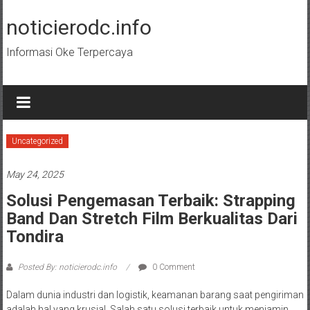
Skip
to
noticierodc.info
content
Informasi Oke Terpercaya
Uncategorized
May 24, 2025
Solusi Pengemasan Terbaik: Strapping
Band Dan Stretch Film Berkualitas Dari
Tondira
Posted By: noticierodc.info
0 Comment
Dalam dunia industri dan logistik, keamanan barang saat pengiriman
adalah hal yang krusial. Salah satu solusi terbaik untuk menjamin