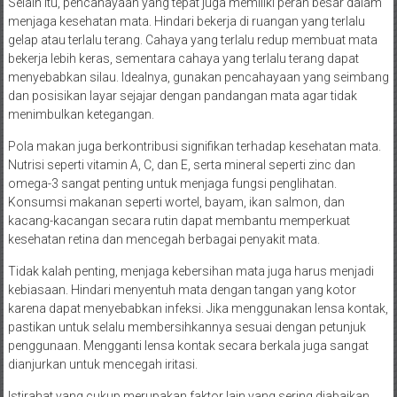
Selain itu, pencahayaan yang tepat juga memiliki peran besar dalam
menjaga kesehatan mata. Hindari bekerja di ruangan yang terlalu
gelap atau terlalu terang. Cahaya yang terlalu redup membuat mata
bekerja lebih keras, sementara cahaya yang terlalu terang dapat
menyebabkan silau. Idealnya, gunakan pencahayaan yang seimbang
dan posisikan layar sejajar dengan pandangan mata agar tidak
menimbulkan ketegangan.
Pola makan juga berkontribusi signifikan terhadap kesehatan mata.
Nutrisi seperti vitamin A, C, dan E, serta mineral seperti zinc dan
omega-3 sangat penting untuk menjaga fungsi penglihatan.
Konsumsi makanan seperti wortel, bayam, ikan salmon, dan
kacang-kacangan secara rutin dapat membantu memperkuat
kesehatan retina dan mencegah berbagai penyakit mata.
Tidak kalah penting, menjaga kebersihan mata juga harus menjadi
kebiasaan. Hindari menyentuh mata dengan tangan yang kotor
karena dapat menyebabkan infeksi. Jika menggunakan lensa kontak,
pastikan untuk selalu membersihkannya sesuai dengan petunjuk
penggunaan. Mengganti lensa kontak secara berkala juga sangat
dianjurkan untuk mencegah iritasi.
Istirahat yang cukup merupakan faktor lain yang sering diabaikan.