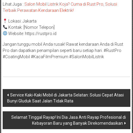
Lihat Juga :
Salon Mobil Listrik Koja? Cuma di Rust Pro, Solusi
Terbaik Perawatan Kendaraan Elektrik!
Lokasi: Jakarta
Kontak: [Nomor Telepon]
Website: https://rustpro.id
Jangan tunggu mobil Anda rusak! Rawat kendaraan Anda di Rust
Pro dan dapatkan penampilan seperti baru setiap hari. #RustPro
#CoatingMobil #KacaFilmPremium #SalonMobilListrik
Post
Service Kaki-Kaki Mobil di Jakarta Selatan: Solusi Cepat Atasi
Bunyi Gluduk Saat Jalan Tidak Rata
navigation
Selamat Tinggal Rayap! Ini Dia Jasa Anti Rayap Profesional di
Kebayoran Baru yang Banyak Direkomendasikan