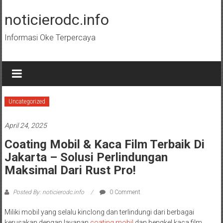
Skip
to
noticierodc.info
content
Informasi Oke Terpercaya
Uncategorized
April 24, 2025
Coating Mobil & Kaca Film Terbaik Di
Jakarta – Solusi Perlindungan
Maksimal Dari Rust Pro!
Posted By: noticierodc.info
0 Comment
Miliki mobil yang selalu kinclong dan terlindungi dari berbagai
kerusakan dengan layanan
coating mobil
dan bengkel kaca film