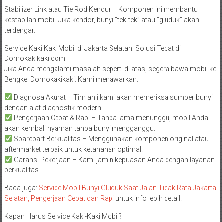
Stabilizer Link atau Tie Rod Kendur – Komponen ini membantu
kestabilan mobil. Jika kendor, bunyi “tek-tek” atau “gluduk” akan
terdengar.
Service Kaki Kaki Mobil di Jakarta Selatan: Solusi Tepat di
Domokakikaki.com
Jika Anda mengalami masalah seperti di atas, segera bawa mobil ke
Bengkel Domokakikaki. Kami menawarkan:
Diagnosa Akurat – Tim ahli kami akan memeriksa sumber bunyi
dengan alat diagnostik modern.
Pengerjaan Cepat & Rapi – Tanpa lama menunggu, mobil Anda
akan kembali nyaman tanpa bunyi mengganggu.
Sparepart Berkualitas – Menggunakan komponen original atau
aftermarket terbaik untuk ketahanan optimal.
Garansi Pekerjaan – Kami jamin kepuasan Anda dengan layanan
berkualitas.
Baca juga:
Service Mobil Bunyi Gluduk Saat Jalan Tidak Rata Jakarta
Selatan, Pengerjaan Cepat dan Rapi
untuk info lebih detail.
Kapan Harus Service Kaki-Kaki Mobil?