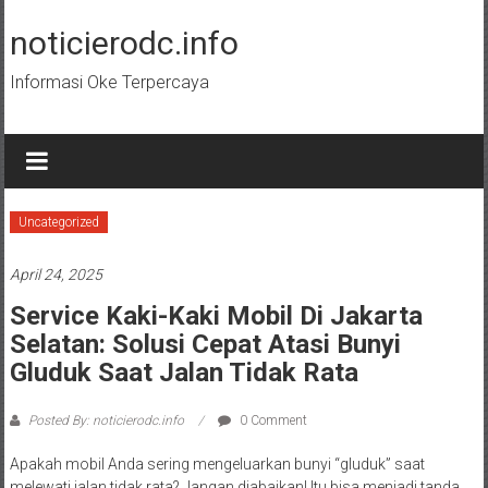
Skip
to
noticierodc.info
content
Informasi Oke Terpercaya
Uncategorized
April 24, 2025
Service Kaki-Kaki Mobil Di Jakarta
Selatan: Solusi Cepat Atasi Bunyi
Gluduk Saat Jalan Tidak Rata
Posted By: noticierodc.info
0 Comment
Apakah mobil Anda sering mengeluarkan bunyi “gluduk” saat
melewati jalan tidak rata? Jangan diabaikan! Itu bisa menjadi tanda