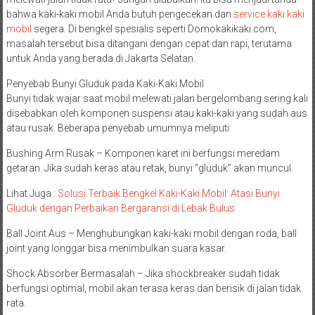
bahwa kaki-kaki mobil Anda butuh pengecekan dan
service kaki kaki
mobil
segera. Di bengkel spesialis seperti Domokakikaki.com,
masalah tersebut bisa ditangani dengan cepat dan rapi, terutama
untuk Anda yang berada di Jakarta Selatan.
Penyebab Bunyi Gluduk pada Kaki-Kaki Mobil
Bunyi tidak wajar saat mobil melewati jalan bergelombang sering kali
disebabkan oleh komponen suspensi atau kaki-kaki yang sudah aus
atau rusak. Beberapa penyebab umumnya meliputi:
Bushing Arm Rusak – Komponen karet ini berfungsi meredam
getaran. Jika sudah keras atau retak, bunyi “gluduk” akan muncul.
Lihat Juga :
Solusi Terbaik Bengkel Kaki-Kaki Mobil: Atasi Bunyi
Gluduk dengan Perbaikan Bergaransi di Lebak Bulus
Ball Joint Aus – Menghubungkan kaki-kaki mobil dengan roda, ball
joint yang longgar bisa menimbulkan suara kasar.
Shock Absorber Bermasalah – Jika shockbreaker sudah tidak
berfungsi optimal, mobil akan terasa keras dan berisik di jalan tidak
rata.